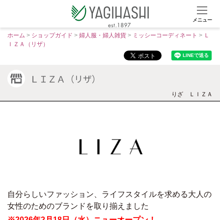
メニュー
S
ホーム
>
ショップガイド
>
婦人服・婦人雑貨
>
ミッシーコーディネート
>
Ｌ
k
ＩＺＡ（リザ）
i
p
ＬＩＺＡ（リザ）
t
o
りざ
ＬＩＺＡ
c
o
n
t
e
n
t
自分らしいファッション、ライフスタイルを求める大人の
女性のためのブランドを取り揃えました
※2026年2月18日（水）ニューオープン！