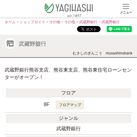
メニュー
S
ホーム
>
ショップガイド
>
その他
>
その他
>
武蔵野銀行
>
武蔵野銀行
k
i
武蔵野銀行
p
t
むさしのぎんこう
musashinobank
o
c
武蔵野銀行熊谷支店、熊谷東支店、熊谷東住宅ローンセン
o
ターがオープン！
n
t
フロア
e
n
8F
フロアマップ
t
ジャンル
武蔵野銀行