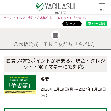
メニュー
S
ホーム
>
イベント情報
>
八木橋公式ＬＩＮＥ友だち「やぎぽ」
k
i
p
t
八木橋公式ＬＩＮＥ友だち「やぎぽ」
o
c
o
お買い物でポイントが貯まる。現金・クレジ
n
ット・電子マネーにも対応。
t
e
各階
n
t
2026年1月19日(月)～2027年1月19日
(火)