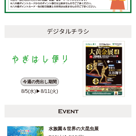
デジタルチラシ
今週の売出し期間
8/5(水)▶
8/11(火)
Event
水族園＆世界の大昆虫展