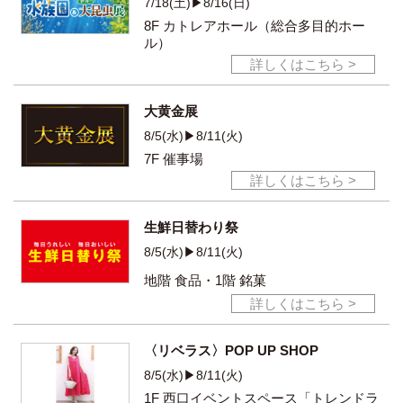
7/18(土)▶8/16(日)
8F カトレアホール
（総合多目的ホー
ル）
詳しくはこちら >
大黄金展
8/5(水)▶8/11(火)
7F 催事場
詳しくはこちら >
生鮮日替わり祭
8/5(水)▶8/11(火)
地階 食品・1階 銘菓
詳しくはこちら >
〈リベラス〉POP UP SHOP
8/5(水)▶8/11(火)
1F 西口イベントスペース
「トレンドラ