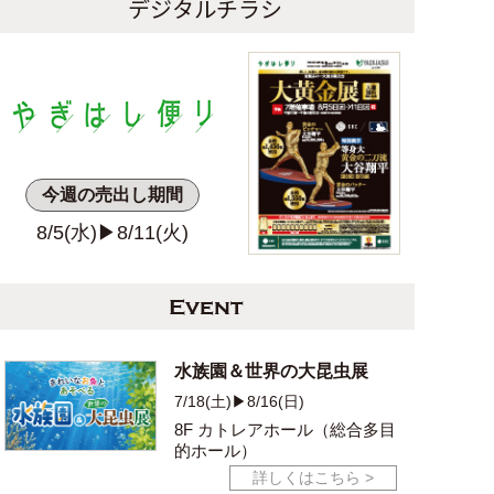
デジタルチラシ
今週の売出し期間
8/5(水)▶
8/11(火)
Event
水族園＆世界の大昆虫展
7/18(土)▶8/16(日)
8F カトレアホール
（総合多目
的ホール）
詳しくはこちら >