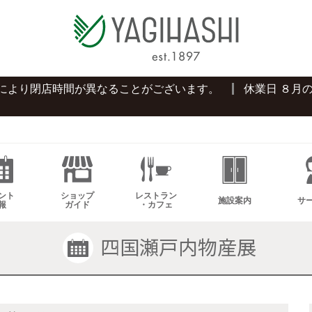
プにより閉店時間が異なることがございます。
休業日 ８月
ント
ショップ
レストラン
施設案内
サ
報
ガイド
・カフェ
四国瀬戸内物産展