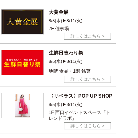
大黄金展
8/5(水)▶8/11(火)
7F 催事場
詳しくはこちら >
生鮮日替わり祭
8/5(水)▶8/11(火)
地階 食品・1階 銘菓
詳しくはこちら >
〈リベラス〉POP UP SHOP
8/5(水)▶8/11(火)
1F 西口イベントスペース
「ト
レンドラボ」
詳しくはこちら >