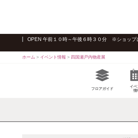
S
k
i
p
t
OPEN 午前１０時～午後６時３０分 ※ショッ
o
c
o
ホーム
>
イベント情報
>
四国瀬戸内物産展
n
t
e
n
イベ
フロア
ガイド
情
t