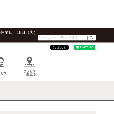
の休業日 18日（火）
シ
ョ
ッ
プ・
ブ
ラ
ン
アクセス
ド
ービス
・駐車場
検
索