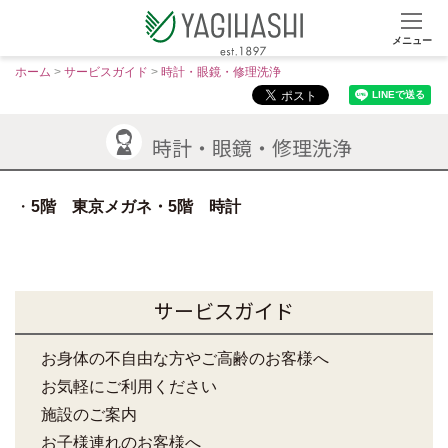
メニュー
S
ホーム
>
サービスガイド
>
時計・眼鏡・修理洗浄
k
i
p
時計・眼鏡・修理洗浄
t
o
5階 東京メガネ・5階 時計
c
o
n
t
e
サービスガイド
n
t
お身体の不自由な方やご高齢のお客様へ
お気軽にご利用ください
施設のご案内
お子様連れのお客様へ