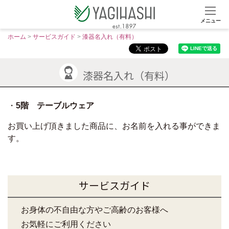
メニュー
S
ホーム
>
サービスガイド
>
漆器名入れ（有料）
k
i
p
漆器名入れ（有料）
t
o
5階 テーブルウェア
c
o
お買い上げ頂きました商品に、お名前を入れる事ができま
n
す。
t
e
n
t
サービスガイド
お身体の不自由な方やご高齢のお客様へ
お気軽にご利用ください