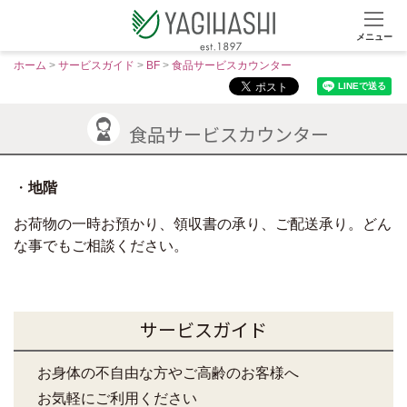
メニュー
S
ホーム
>
サービスガイド
>
BF
>
食品サービスカウンター
k
i
p
食品サービスカウンター
t
o
地階
c
o
お荷物の一時お預かり、領収書の承り、ご配送承り。どん
n
な事でもご相談ください。
t
e
n
t
サービスガイド
お身体の不自由な方やご高齢のお客様へ
お気軽にご利用ください