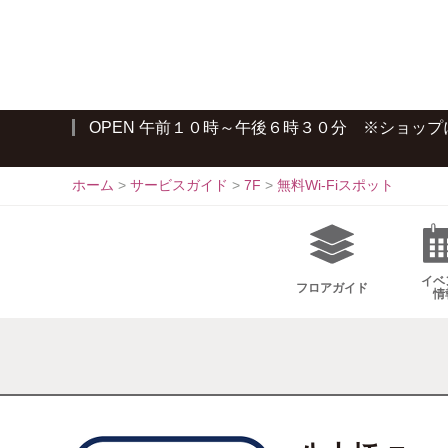
S
k
i
p
t
OPEN 午前１０時～午後６時３０分 ※ショッ
o
c
o
ホーム
>
サービスガイド
>
7F
>
無料Wi-Fiスポット
n
t
e
n
イベ
フロア
ガイド
情
t