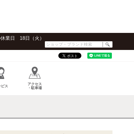
の休業日 18日（火）
シ
ョ
ッ
プ・
ブ
ラ
ン
アクセス
ド
ービス
・駐車場
検
索