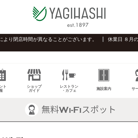
プにより閉店時間が異なることがございます。
休業日 ８月
ント
ショップ
レストラン
施設案内
サ
報
ガイド
・カフェ
無料Wi-Fiスポット