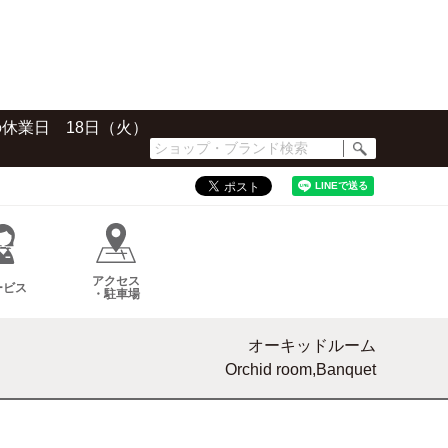
の休業日 18日（火）
シ
ョ
ッ
プ・
ブ
ラ
ン
アクセス
ド
ービス
・駐車場
検
索
オーキッドルーム
Orchid room,Banquet