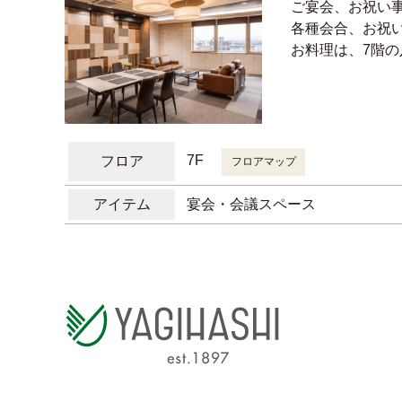
ご宴会、お祝い
各種会合、お祝
お料理は、7階
7F
フロア
フロアマップ
アイテム
宴会・会議スペース