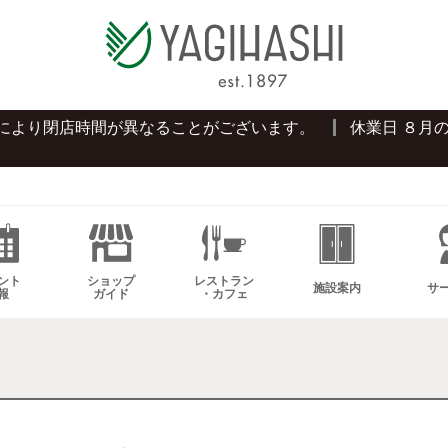
プにより閉店時間が異なることがございます。
休業日 ８月
ント
ショップ
レストラン
施設案内
サ
報
ガイド
・カフェ