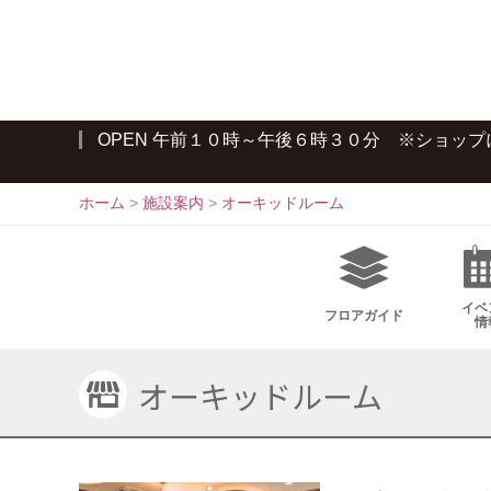
S
k
i
p
t
OPEN 午前１０時～午後６時３０分 ※ショッ
o
c
o
ホーム
>
施設案内
>
オーキッドルーム
n
t
e
n
イベ
フロア
ガイド
情
t
オーキッドルーム