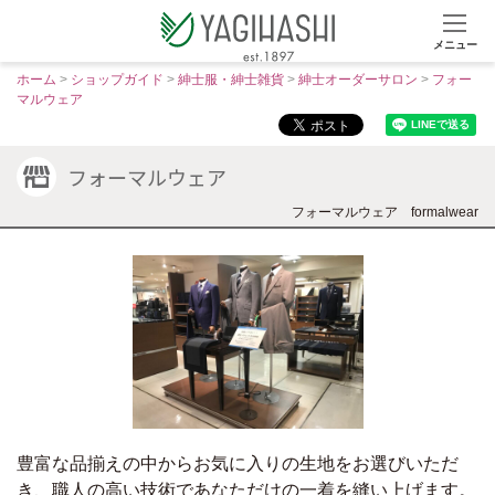
メニュー
S
ホーム
>
ショップガイド
>
紳士服・紳士雑貨
>
紳士オーダーサロン
>
フォー
k
マルウェア
i
p
フォーマルウェア
t
o
フォーマルウェア
formalwear
c
o
n
t
e
n
t
豊富な品揃えの中からお気に入りの生地をお選びいただ
き、職人の高い技術であなただけの一着を縫い上げます。