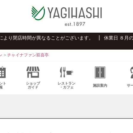
プにより閉店時間が異なることがございます。
休業日 ８月
ン
>
チャイナファン双喜亭
ント
ショップ
レストラン
施設案内
サ
報
ガイド
・カフェ