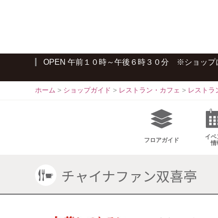
S
k
i
p
t
OPEN 午前１０時～午後６時３０分 ※ショッ
o
c
o
ホーム
>
ショップガイド
>
レストラン・カフェ
>
レストラ
n
t
e
n
イベ
フロア
ガイド
情
t
チャイナファン双喜亭