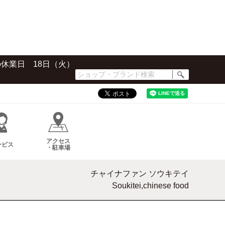
の休業日 18日（火）
シ
ョ
ッ
プ・
ブ
ラ
ン
アクセス
ド
ービス
・駐車場
検
索
チャイナファン ソウキテイ
Soukitei,chinese food